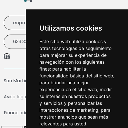
enpresare@bergara.eus
Utilizamos cookies
633 338 003
Este sitio web utiliza cookies y
otras tecnologías de seguimiento
para mejorar su experiencia de
navegación con los siguientes
fines:
para habilitar la
funcionalidad básica del sitio web
,
San Martin Agirre Plaza 1, Bergara
para brindar una mejor
experiencia en el sitio web
,
medir
su interés en nuestros productos
Aviso legal
|
Cookies
|
Accesibilidad
y servicios y personalizar las
interacciones de marketing
,
para
Financiado por la Unión Europea - NextGenerationEU
mostrar anuncios que sean más
relevantes para usted
.