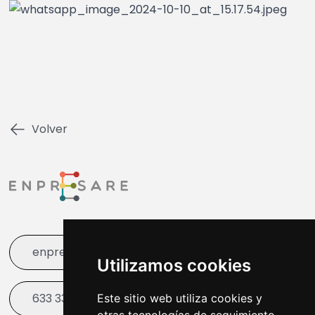
Volver
enpresare@bergara.eus
Utilizamos cookies
633 338 003
Este sitio web utiliza cookies y