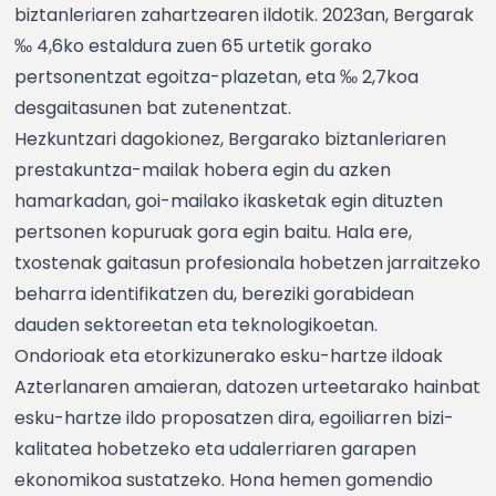
biztanleriaren zahartzearen ildotik. 2023an, Bergarak
‰ 4,6ko estaldura zuen 65 urtetik gorako
pertsonentzat egoitza-plazetan, eta ‰ 2,7koa
desgaitasunen bat zutenentzat.
Hezkuntzari dagokionez, Bergarako biztanleriaren
prestakuntza-mailak hobera egin du azken
hamarkadan, goi-mailako ikasketak egin dituzten
pertsonen kopuruak gora egin baitu. Hala ere,
txostenak gaitasun profesionala hobetzen jarraitzeko
beharra identifikatzen du, bereziki gorabidean
dauden sektoreetan eta teknologikoetan.
Ondorioak eta etorkizunerako esku-hartze ildoak
Azterlanaren amaieran, datozen urteetarako hainbat
esku-hartze ildo proposatzen dira, egoiliarren bizi-
kalitatea hobetzeko eta udalerriaren garapen
ekonomikoa sustatzeko. Hona hemen gomendio