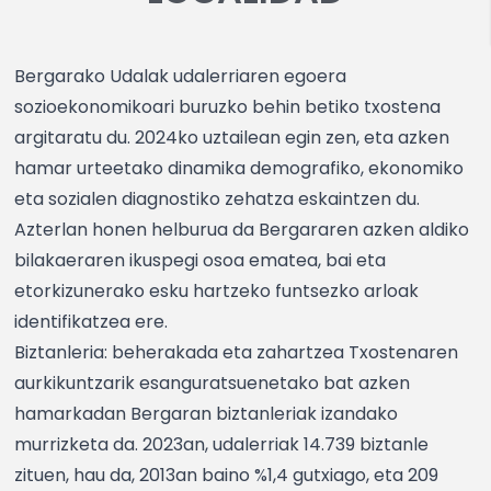
Bergarako Udalak udalerriaren egoera
sozioekonomikoari buruzko behin betiko txostena
argitaratu du. 2024ko uztailean egin zen, eta azken
hamar urteetako dinamika demografiko, ekonomiko
eta sozialen diagnostiko zehatza eskaintzen du.
Azterlan honen helburua da Bergararen azken aldiko
bilakaeraren ikuspegi osoa ematea, bai eta
etorkizunerako esku hartzeko funtsezko arloak
identifikatzea ere.
Biztanleria: beherakada eta zahartzea Txostenaren
aurkikuntzarik esanguratsuenetako bat azken
hamarkadan Bergaran biztanleriak izandako
murrizketa da. 2023an, udalerriak 14.739 biztanle
zituen, hau da, 2013an baino %1,4 gutxiago, eta 209