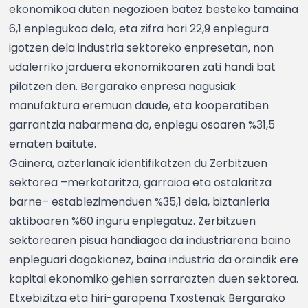
ekonomikoa duten negozioen batez besteko tamaina
6,1 enplegukoa dela, eta zifra hori 22,9 enplegura
igotzen dela industria sektoreko enpresetan, non
udalerriko jarduera ekonomikoaren zati handi bat
pilatzen den. Bergarako enpresa nagusiak
manufaktura eremuan daude, eta kooperatiben
garrantzia nabarmena da, enplegu osoaren %31,5
ematen baitute.
Gainera, azterlanak identifikatzen du Zerbitzuen
sektorea –merkataritza, garraioa eta ostalaritza
barne– establezimenduen %35,1 dela, biztanleria
aktiboaren %60 inguru enplegatuz. Zerbitzuen
sektorearen pisua handiagoa da industriarena baino
enpleguari dagokionez, baina industria da oraindik ere
kapital ekonomiko gehien sorrarazten duen sektorea.
Etxebizitza eta hiri-garapena Txostenak Bergarako