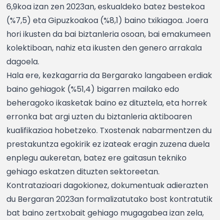
6,9koa izan zen 2023an, eskualdeko batez bestekoa
(%7,5) eta Gipuzkoakoa (%8,1) baino txikiagoa. Joera
hori ikusten da bai biztanleria osoan, bai emakumeen
kolektiboan, nahiz eta ikusten den genero arrakala
dagoela.
Hala ere, kezkagarria da Bergarako langabeen erdiak
baino gehiagok (%51,4) bigarren mailako edo
beheragoko ikasketak baino ez dituztela, eta horrek
erronka bat argi uzten du biztanleria aktiboaren
kualifikazioa hobetzeko. Txostenak nabarmentzen du
prestakuntza egokirik ez izateak eragin zuzena duela
enplegu aukeretan, batez ere gaitasun tekniko
gehiago eskatzen dituzten sektoreetan.
Kontratazioari dagokionez, dokumentuak adierazten
du Bergaran 2023an formalizatutako bost kontratutik
bat baino zertxobait gehiago mugagabea izan zela,