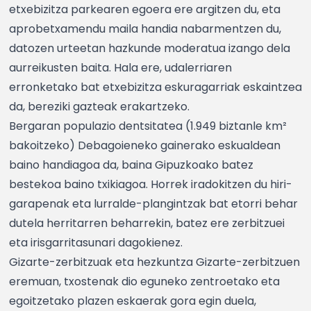
etxebizitza parkearen egoera ere argitzen du, eta
aprobetxamendu maila handia nabarmentzen du,
datozen urteetan hazkunde moderatua izango dela
aurreikusten baita. Hala ere, udalerriaren
erronketako bat etxebizitza eskuragarriak eskaintzea
da, bereziki gazteak erakartzeko.
Bergaran populazio dentsitatea (1.949 biztanle km²
bakoitzeko) Debagoieneko gainerako eskualdean
baino handiagoa da, baina Gipuzkoako batez
bestekoa baino txikiagoa. Horrek iradokitzen du hiri-
garapenak eta lurralde-plangintzak bat etorri behar
dutela herritarren beharrekin, batez ere zerbitzuei
eta irisgarritasunari dagokienez.
Gizarte-zerbitzuak eta hezkuntza Gizarte-zerbitzuen
eremuan, txostenak dio eguneko zentroetako eta
egoitzetako plazen eskaerak gora egin duela,