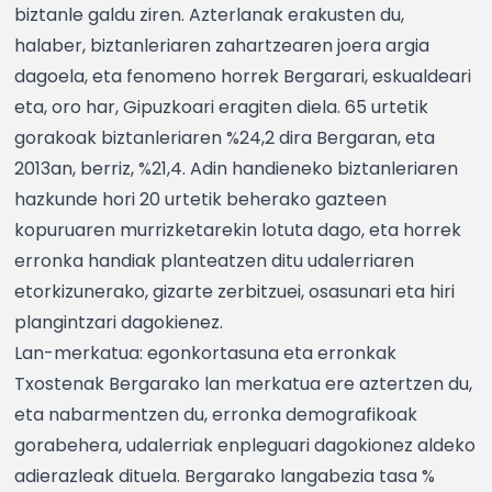
biztanle galdu ziren. Azterlanak erakusten du,
halaber, biztanleriaren zahartzearen joera argia
dagoela, eta fenomeno horrek Bergarari, eskualdeari
eta, oro har, Gipuzkoari eragiten diela. 65 urtetik
gorakoak biztanleriaren %24,2 dira Bergaran, eta
2013an, berriz, %21,4. Adin handieneko biztanleriaren
hazkunde hori 20 urtetik beherako gazteen
kopuruaren murrizketarekin lotuta dago, eta horrek
erronka handiak planteatzen ditu udalerriaren
etorkizunerako, gizarte zerbitzuei, osasunari eta hiri
plangintzari dagokienez.
Lan-merkatua: egonkortasuna eta erronkak
Txostenak Bergarako lan merkatua ere aztertzen du,
eta nabarmentzen du, erronka demografikoak
gorabehera, udalerriak enpleguari dagokionez aldeko
adierazleak dituela. Bergarako langabezia tasa %