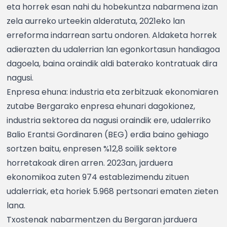
eta horrek esan nahi du hobekuntza nabarmena izan
zela aurreko urteekin alderatuta, 2021eko lan
erreforma indarrean sartu ondoren. Aldaketa horrek
adierazten du udalerrian lan egonkortasun handiagoa
dagoela, baina oraindik aldi baterako kontratuak dira
nagusi.
Enpresa ehuna: industria eta zerbitzuak ekonomiaren
zutabe Bergarako enpresa ehunari dagokionez,
industria sektorea da nagusi oraindik ere, udalerriko
Balio Erantsi Gordinaren (BEG) erdia baino gehiago
sortzen baitu, enpresen %12,8 soilik sektore
horretakoak diren arren. 2023an, jarduera
ekonomikoa zuten 974 establezimendu zituen
udalerriak, eta horiek 5.968 pertsonari ematen zieten
lana.
Txostenak nabarmentzen du Bergaran jarduera