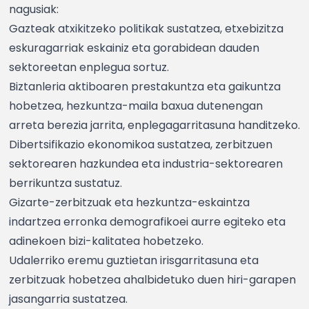
nagusiak:
Gazteak atxikitzeko politikak sustatzea, etxebizitza
eskuragarriak eskainiz eta gorabidean dauden
sektoreetan enplegua sortuz.
Biztanleria aktiboaren prestakuntza eta gaikuntza
hobetzea, hezkuntza-maila baxua dutenengan
arreta berezia jarrita, enplegagarritasuna handitzeko.
Dibertsifikazio ekonomikoa sustatzea, zerbitzuen
sektorearen hazkundea eta industria-sektorearen
berrikuntza sustatuz.
Gizarte-zerbitzuak eta hezkuntza-eskaintza
indartzea erronka demografikoei aurre egiteko eta
adinekoen bizi-kalitatea hobetzeko.
Udalerriko eremu guztietan irisgarritasuna eta
zerbitzuak hobetzea ahalbidetuko duen hiri-garapen
jasangarria sustatzea.