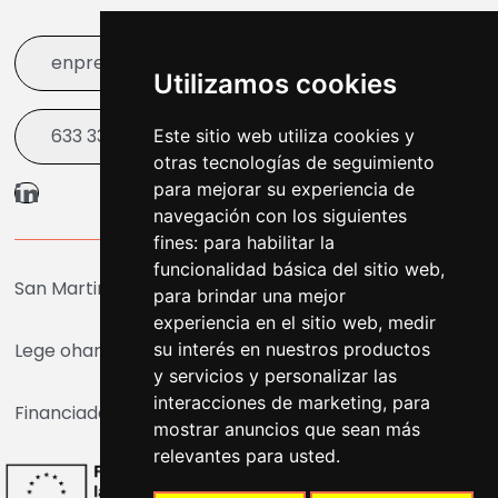
enpresare@bergara.eus
Utilizamos cookies
633 338 003
Este sitio web utiliza cookies y
otras tecnologías de seguimiento
para mejorar su experiencia de
navegación con los siguientes
fines:
para habilitar la
funcionalidad básica del sitio web
,
San Martin Agirre Plaza 1, Bergara
para brindar una mejor
experiencia en el sitio web
,
medir
su interés en nuestros productos
Lege oharra
|
Cookiak
|
Irisgarritasuna
y servicios y personalizar las
interacciones de marketing
,
para
Financiado por la Unión Europea - NextGenerationEU
mostrar anuncios que sean más
relevantes para usted
.