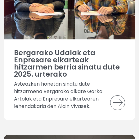
Bergarako Udalak eta
Enpresare elkarteak
hitzarmen berria sinatu dute
2025. urterako
Asteazken honetan sinatu dute
hitzarmena Bergarako alkate Gorka
Artolak eta Enpresare elkartearen
lehendakaria den Alain Vivasek.