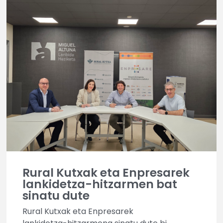
Rural Kutxak eta Enpresarek
lankidetza-hitzarmen bat
sinatu dute
Rural Kutxak eta Enpresarek