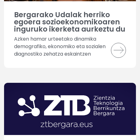
Bergarako Udalak herriko
egoera sozioekonomikoaren
inguruko ikerketa aurkeztu du
Azken hamar urteetako dinamika
demografiko, ekonomiko eta sozialen
diagnostiko zehatza eskaintzen