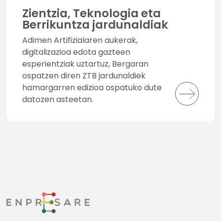
Zientzia, Teknologia eta
Berrikuntza jardunaldiak
Adimen Artifizialaren aukerak,
digitalizazioa edota gazteen
esperientziak uztartuz, Bergaran
ospatzen diren ZTB jardunaldiek
hamargarren edizioa ospatuko dute
datozen asteetan.