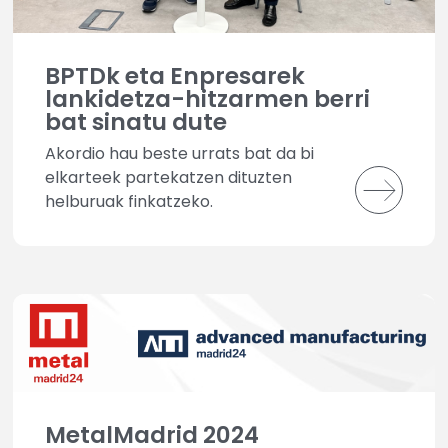
BPTDk eta Enpresarek
lankidetza-hitzarmen berri
bat sinatu dute
Akordio hau beste urrats bat da bi
elkarteek partekatzen dituzten
helburuak finkatzeko.
MetalMadrid 2024