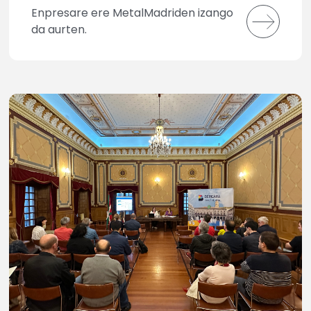
Enpresare ere MetalMadriden izango
da aurten.