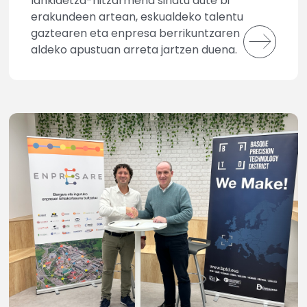
lankidetza-hitzarmena sinatu dute bi
erakundeen artean, eskualdeko talentu
gaztearen eta enpresa berrikuntzaren
aldeko apustuan arreta jartzen duena.