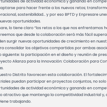
unidades de actividad económica y ganando en competi
ptarse para hacer frente a los nuevos retos; transformac
eracional, sostenibilidad… y por eso BPTD y Enpresare un
nuevas oportunidades.
sare, lo tiene claro “los retos a los que nos enfrentamos 
creemos que desde la colaboración será más fácil superar
eden surgir nuevas oportunidades de crecimiento en nues
a consolidar los objetivos compartidos por ambas asocia
 siguiente: la participación en el diseño y reunión de pre
royecto Alianza para la Innovación: Colaboración para Co
s.
uestro Distrito favorecen esta colaboración. El fortalec
riales puedan participar en proyectos conjuntos, no solo
unidades de actividad económica y ganando en competiti
 atractivo que mantenga la competitividad industrial y, 
 viene trabajando.