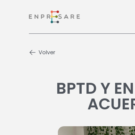
Volver
BPTD Y E
ACUE