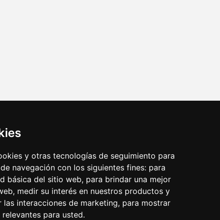
s
633 338 003
kies
cookies y otras tecnologías de seguimiento para
Aviso legal
|
Cookies
|
Accesibilidad
 de navegación con los siguientes fines:
para
ad básica del sitio web
,
para brindar una mejor
 web
,
medir su interés en nuestros productos y
or la Unión Europea - NextGenerationEU
r las interacciones de marketing
,
para mostrar
 relevantes para usted
.