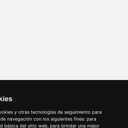
s
633 338 003
kies
cookies y otras tecnologías de seguimiento para
Aviso legal
|
Cookies
|
Accesibilidad
 de navegación con los siguientes fines:
para
ad básica del sitio web
,
para brindar una mejor