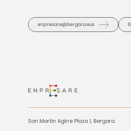
enpresare@bergara.eus
6
San Martin Agirre Plaza 1, Bergara