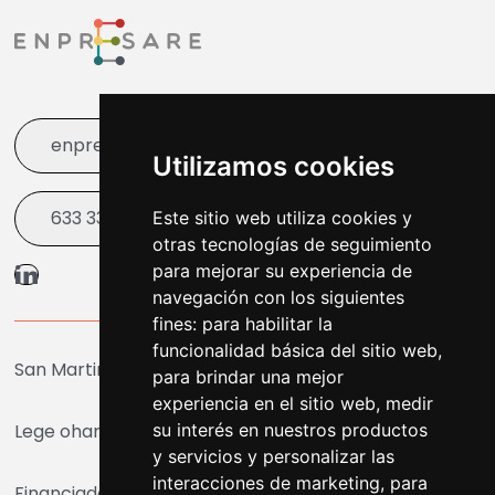
enpresare@bergara.eus
Utilizamos cookies
633 338 003
Este sitio web utiliza cookies y
otras tecnologías de seguimiento
para mejorar su experiencia de
navegación con los siguientes
fines:
para habilitar la
funcionalidad básica del sitio web
,
San Martin Agirre Plaza 1, Bergara
para brindar una mejor
experiencia en el sitio web
,
medir
Lege oharra
|
Cookiak
su interés en nuestros productos
|
Irisgarritasuna
y servicios y personalizar las
interacciones de marketing
,
para
Financiado por la Unión Europea - NextGenerationEU