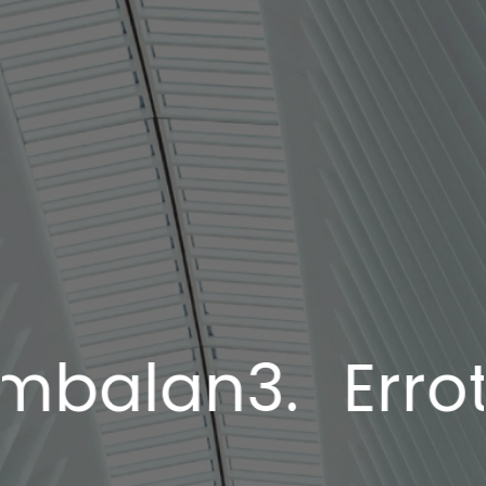
lan3.
Errota-g