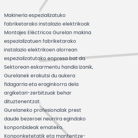
Makineria espezializatuko
fabriketarako instalazio elektrikoak
Montajes Eléctricos Gurelan makina
espezializatuen fabriketarako
instalazio elektrikoen alorrean
espezializatutako enpresa bat da.
Sektorean eskarmentu handia izanik,
Gurelanek erakutsi du aukera
fidagarria eta eraginkorra dela
argiketari-zerbitzuak behar
dituztenentzat.
Gurelaneko profesionalak prest
daude bezeroei neurrira egindako
konponbideak emateko.
Konponketetatik eta mantentze-