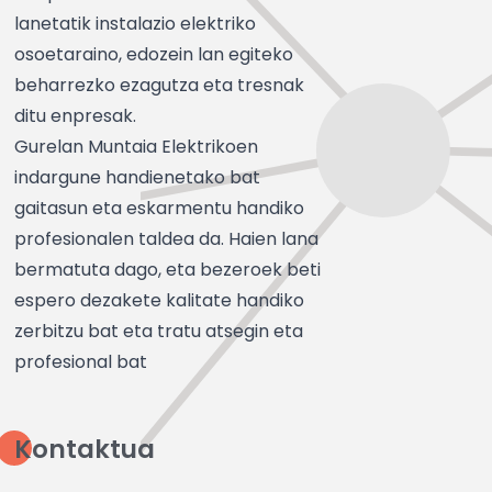
lanetatik instalazio elektriko
osoetaraino, edozein lan egiteko
beharrezko ezagutza eta tresnak
ditu enpresak.
Gurelan Muntaia Elektrikoen
indargune handienetako bat
gaitasun eta eskarmentu handiko
profesionalen taldea da. Haien lana
bermatuta dago, eta bezeroek beti
espero dezakete kalitate handiko
zerbitzu bat eta tratu atsegin eta
profesional bat
Kontaktua