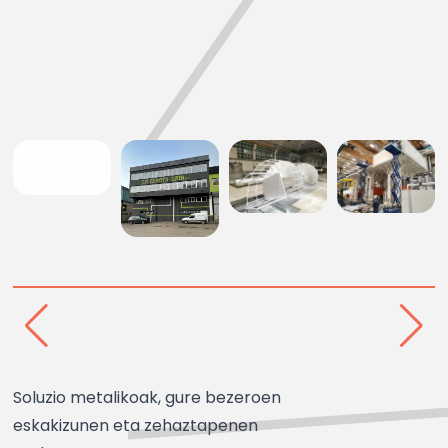
Soluzio metalikoak, gure bezeroen
eskakizunen eta zehaztapenen