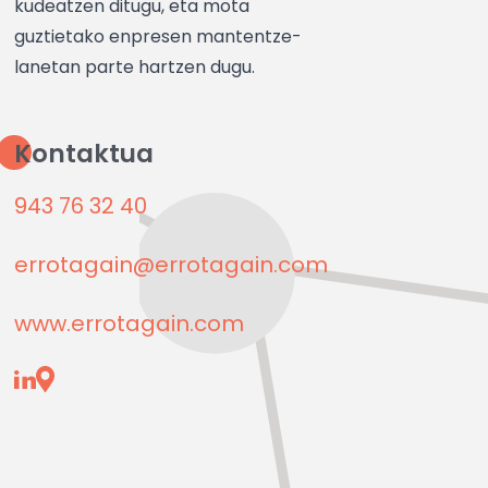
kudeatzen ditugu, eta mota
guztietako enpresen mantentze-
lanetan parte hartzen dugu.
Kontaktua
943 76 32 40
errotagain@errotagain.com
www.errotagain.com