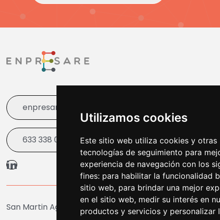
enpresare@bergara.eus
Utilizamos cookies
633 338 003
Este sitio web utiliza cookies y otras
tecnologías de seguimiento para mej
experiencia de navegación con los si
fines:
para habilitar la funcionalidad 
sitio web
,
para brindar una mejor exp
en el sitio web
,
medir su interés en n
San Martin Agirre Plaza 1, Bergara
productos y servicios y personalizar 