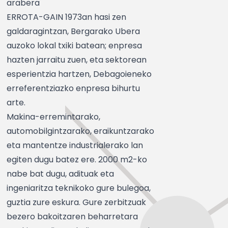
arabera
ERROTA-GAIN 1973an hasi zen
galdaragintzan, Bergarako Ubera
auzoko lokal txiki batean; enpresa
hazten jarraitu zuen, eta sektorean
esperientzia hartzen, Debagoieneko
erreferentziazko enpresa bihurtu
arte.
Makina-erremintarako,
automobilgintzarako, eraikuntzarako
eta mantentze industrialerako lan
egiten dugu batez ere. 2000 m2-ko
nabe bat dugu, adituak eta
ingeniaritza teknikoko gure bulegoa,
guztia zure eskura. Gure zerbitzuak
bezero bakoitzaren beharretara