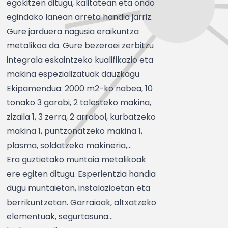
egokitzen ditugu, kalitatean eta ondo
egindako lanean arreta handia jarriz.
Gure jarduera nagusia eraikuntza
metalikoa da. Gure bezeroei zerbitzu
integrala eskaintzeko kualifikazio eta
makina espezializatuak dauzkagu
Ekipamendua: 2000 m2-ko nabea, 10
tonako 3 garabi, 2 tolesteko makina,
zizaila 1, 3 zerra, 2 arrabol, kurbatzeko
makina 1, puntzonatzeko makina 1,
plasma, soldatzeko makineria,...
Era guztietako muntaia metalikoak
ere egiten ditugu. Esperientzia handia
dugu muntaietan, instalazioetan eta
berrikuntzetan. Garraioak, altxatzeko
elementuak, segurtasuna...