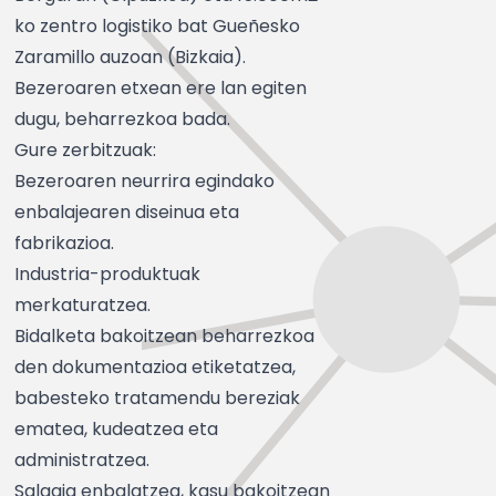
ko zentro logistiko bat Gueñesko
Zaramillo auzoan (Bizkaia).
Bezeroaren etxean ere lan egiten
dugu, beharrezkoa bada.
Gure zerbitzuak:
Bezeroaren neurrira egindako
enbalajearen diseinua eta
fabrikazioa.
Industria-produktuak
merkaturatzea.
Bidalketa bakoitzean beharrezkoa
den dokumentazioa etiketatzea,
babesteko tratamendu bereziak
ematea, kudeatzea eta
administratzea.
Salgaia enbalatzea, kasu bakoitzean