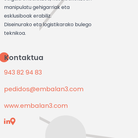
manipulatu gehigarriak eta
esklusiboak erabiliz.
Diseinurako eta logistikarako bulego
teknikoa.
Kontaktua
943 82 94 83
pedidos@embalan3.com
www.embalan3.com