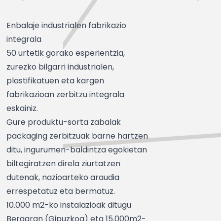
Enbalaje industrialen fabrikazio
integrala
50 urtetik gorako esperientzia,
zurezko bilgarri industrialen,
plastifikatuen eta kargen
fabrikazioan zerbitzu integrala
eskainiz.
Gure produktu-sorta zabalak
packaging zerbitzuak barne hartzen
ditu, ingurumen-baldintza egokietan
biltegiratzen direla ziurtatzen
dutenak, nazioarteko araudia
errespetatuz eta bermatuz.
10.000 m2-ko instalazioak ditugu
Bergaran (Gipuzkoa) eta 15.000m2-